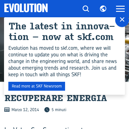
×
The la­te­st in in­no­va­
tion – now at skf.com
Evolution has moved to skf.com, where we will
continue to update you on what is driving the
change in the engineering world, and share news
about emerging trends and research. Join us and
keep in touch with all things SKF!
INDUSTRIA
Read more at SKF Newsroom
RE­CU­PE­RA­RE ENER­GIA
Marzo 12, 2014
5 minuti