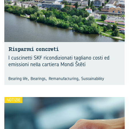
Ri­spar­mi con­cre­ti
I cuscinetti SKF ricondizionati tagliano costi ed
emissioni nella cartiera Mondi Štĕtí
,
,
,
Bearing life
Bearings
Remanufacturing
Sustainability
NOTIZIE