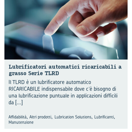
Lu­bri­fi­ca­to­ri au­to­ma­ti­ci ri­ca­ri­ca­bi­li a
gras­so Serie TLRD
Il TLRD è un lubrificatore automatico
RICARICABILE indispensabile dove c’è bisogno di
una lubrificazione puntuale in applicazioni difficili
da
[...]
,
,
,
,
Affidabilità
Altri prodotti
Lubrication Solutions
Lubrificanti
Manutenzione