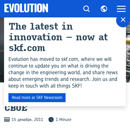
×
The latest in
innovation – now at
skf.com
Evolution has moved to skf.com, where we will
continue to update you on what is driving the
change in the engineering world, and share news
ПРОМЫШЛЕННОСТЬ
about emerging trends and research. Join us and
keep in touch with all things SKF!
КАЖ­ДЫЙ НАЙ­ДЁТ ЧТО-​ТО
Read more at SKF Newsroom
СВОЁ
15 декабря, 2011
1 Minute