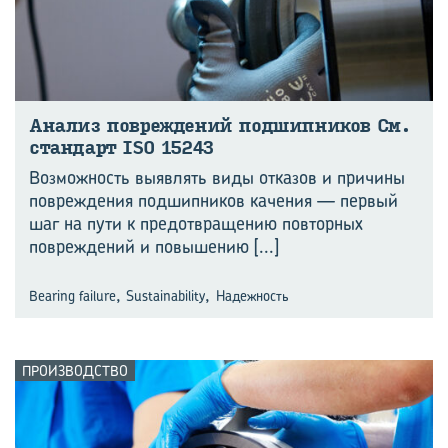
Ана­лиз по­вре­жде­ний под­шип­ни­ков См.
стан­дарт ISO 15243
Возможность выявлять виды отказов и причины
повреждения подшипников качения — первый
шаг на пути к предотвращению повторных
повреждений и повышению
[...]
,
,
Bearing failure
Sustainability
Надежность
ПРОИЗВОДСТВО