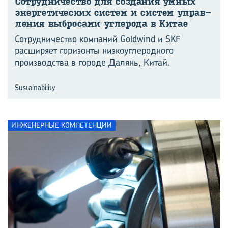
Со­труд­ни­че­ство для со­зда­ния умных
энер­ге­ти­че­ских си­стем и си­стем управ­
ле­ния вы­бро­са­ми уг­ле­ро­да в Китае
Сотрудничество компаний Goldwind и SKF
расширяет горизонты низкоуглеродного
производства в городе Далянь, Китай.
Sustainability
ИНЖЕНЕРНЫЕ КОМПЕТЕНЦИИ