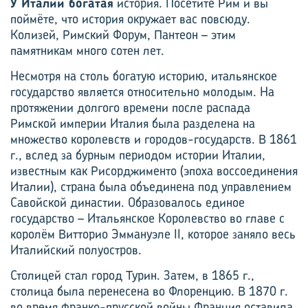
У Италии богатая
история. Посетите Рим и вы
поймёте, что история окружает вас повсюду.
Колизей, Римский Форум, Пантеон – этим
памятникам много сотен лет.
Несмотря на столь богатую историю, итальянское
государство является относительно молодым. На
протяжении долгого времени после распада
Римской империи Италия была разделена на
множество королевств и городов-государств. В 1861
г., вслед за бурным периодом истории Италии,
известным как Рисорджименто (эпоха воссоединения
Италии), страна была объединена под управлением
Савойской династии. Образовалось единое
государство – Итальянское Королевство во главе с
королём Витторио Эммануэле II, которое заняло весь
Италийский полуостров.
Столицей стал город Турин. Затем, в 1865 г.,
столица была перенесена во Флоренцию. В 1870 г.
во время франко-прусской войны Франция оставила