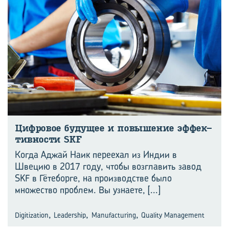
Циф­ро­вое бу­ду­щее и по­вы­ше­ние эф­фек­
тив­но­сти SKF
Когда Аджай Наик переехал из Индии в
Швецию в 2017 году, чтобы возглавить завод
SKF в Гётеборге, на производстве было
множество проблем. Вы узнаете,
[...]
,
,
,
Digitization
Leadership
Manufacturing
Quality Management