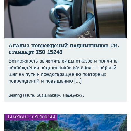
Ана­лиз по­вре­жде­ний под­шип­ни­ков См.
стан­дарт ISO 15243
Возможность выявлять виды отказов и причины
повреждения подшипников качения — первый
шаг на пути к предотвращению повторных
повреждений и повышению
[...]
,
,
Bearing failure
Sustainability
Надежность
ЦИФРОВЫЕ ТЕХНОЛОГИИ