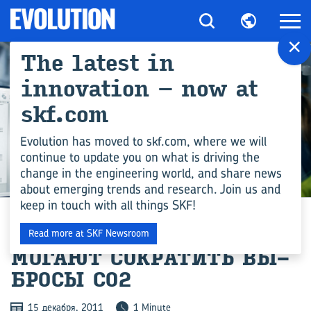
×
The latest in
innovation – now at
skf.com
Evolution has moved to skf.com, where we will
continue to update you on what is driving the
change in the engineering world, and share news
ИНЖЕНЕРНЫЕ КОМПЕТЕНЦИИ
about emerging trends and research. Join us and
keep in touch with all things SKF!
НОВЫЕ УПЛОТ­НЕ­НИЯ ПО­
Read more at SKF Newsroom
МО­ГА­ЮТ СО­КРА­ТИТЬ ВЫ­
БРО­СЫ CO2
15 декабря, 2011
1 Minute