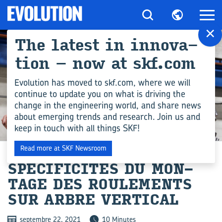
×
The la­test in in­no­va­
tion – now at skf.com
Evolution has moved to skf.com, where we will
continue to update you on what is driving the
change in the engineering world, and share news
about emerging trends and research. Join us and
keep in touch with all things SKF!
ENGINEERING COMPETENCE
Read more at SKF Newsroom
SPÉ­CI­FI­CI­TÉS DU MON­
TAGE DES ROU­LE­MENTS
SUR ARBRE VER­TI­CAL
septembre 22, 2021
10 Minutes